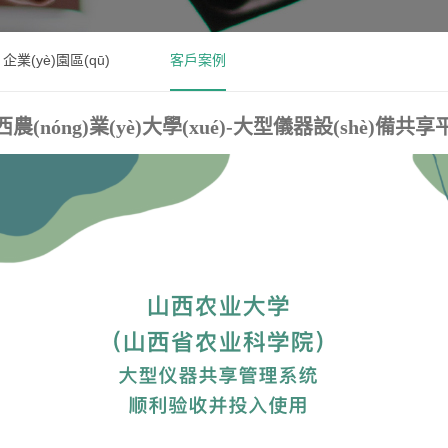
企業(yè)園區(qū)
客戶案例
農(nóng)業(yè)大學(xué)-
大型儀器設(shè)備共享